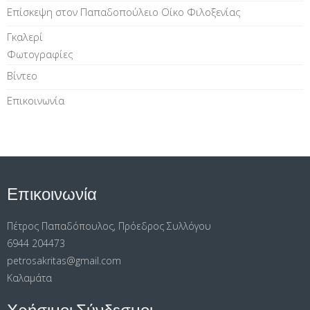
Επίσκεψη στον Παπαδοπούλειο Οίκο Φιλοξενίας
Γκαλερί
Φωτογραφίες
Βίντεο
Επικοινωνία
Επικοινωνία
Πέτρος Παπαδόπουλος, Πρόεδρος Συλλόγου
6944 204473
petrosakritas@gmail.com
Καλαμάτα
Χρήσιμοι Σύνδεσμοι