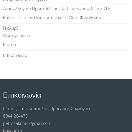
Διασυλλογικό Πρωτάθλημα Παίδων-Κορασίδων 2018
Επίσκεψη στον Παπαδοπούλειο Οίκο Φιλοξενίας
Γκαλερί
Φωτογραφίες
Βίντεο
Επικοινωνία
Επικοινωνία
Πέτρος Παπαδόπουλος, Πρόεδρος Συλλόγου
6944 204473
petrosakritas@gmail.com
Καλαμάτα