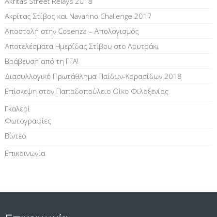
Akritas Street Relays 2018
Ακρίτας Στίβος και Navarino Challenge 2017
Αποστολή στην Cosenza – Απολογισμός
Αποτελέσματα Ημερίδας Στίβου στο Λουτράκι
Βράβευση από τη ΓΓΑ!
Διασυλλογικό Πρωτάθλημα Παίδων-Κορασίδων 2018
Επίσκεψη στον Παπαδοπούλειο Οίκο Φιλοξενίας
Γκαλερί
Φωτογραφίες
Βίντεο
Επικοινωνία