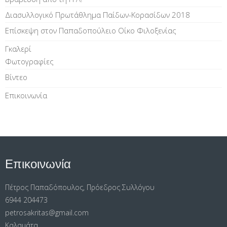
Διασυλλογικό Πρωτάθλημα Παίδων-Κορασίδων 2018
Επίσκεψη στον Παπαδοπούλειο Οίκο Φιλοξενίας
Γκαλερί
Φωτογραφίες
Βίντεο
Επικοινωνία
Επικοινωνία
Πέτρος Παπαδόπουλος, Πρόεδρος Συλλόγου
6944 204473
petrosakritas@gmail.com
Καλαμάτα