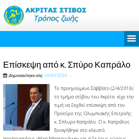
Επίσκεψη από κ. Σπύρο Καπράλο
Δημοσιεύτηκε στις
04/04/2016
by
Το προηγούμενο Σάββατο (2/4/2016)
το τμήμα στίβου του Ακρίτα είχε την
τιμή να δεχθεί επίσκεψη από τον
Πρόεδρο της Ολυμπιακής Επιτροής
κ. Σπλυρο Καπράλο. Ο κ. Καπράλος
ξεναγήθηκε στο κλειστό
προπονητήριο «Νίκη Μπακογιάννη» και είδε τους χώρους