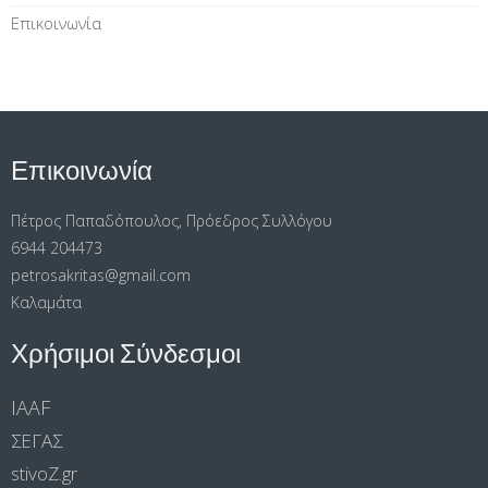
Επικοινωνία
Επικοινωνία
Πέτρος Παπαδόπουλος, Πρόεδρος Συλλόγου
6944 204473
petrosakritas@gmail.com
Καλαμάτα
Χρήσιμοι Σύνδεσμοι
IAAF
ΣΕΓΑΣ
stivoΖ.gr