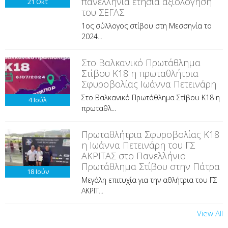
πανελλήνια ετήσια αξιολόγηση
21
Οκτ
του ΣΕΓΑΣ
1ος σύλλογος στίβου στη Μεσσηνία το
2024...
Στο Βαλκανικό Πρωτάθλημα
Στίβου Κ18 η πρωταθλήτρια
Σφυροβολίας Ιωάννα Πετεινάρη
Στο Βαλκανικό Πρωτάθλημα Στίβου Κ18 η
4
Ιούλ
πρωταθλ...
Πρωταθλήτρια Σφυροβολίας Κ18
η Ιωάννα Πετεινάρη του ΓΣ
ΑΚΡΙΤΑΣ στο Πανελλήνιο
Πρωτάθλημα Στίβου στην Πάτρα
18
Ιούν
Μεγάλη επιτυχία για την αθλήτρια του ΓΣ
ΑΚΡΙΤ...
View All