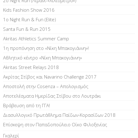
2ο Night Run (Λιμάνι-«Χιλιόμετρο»)
Kids Fashion Show 2016
1o Night Run & Fun (Elite)
Santa Fun & Run 2015
Akritas Athletics Summer Camp
1η προπόνηση στο «Νίκη Μπακογιάννη»!
Αθλητικό κέντρο «Νίκη Μπακογιάννη»
Akritas Street Relays 2018
Ακρίτας Στίβος και Navarino Challenge 2017
Αποστολή στην Cosenza – Απολογισμός
Αποτελέσματα Ημερίδας Στίβου στο Λουτράκι
Βράβευση από τη ΓΓΑ!
Διασυλλογικό Πρωτάθλημα Παίδων-Κορασίδων 2018
Επίσκεψη στον Παπαδοπούλειο Οίκο Φιλοξενίας
Γκαλερί