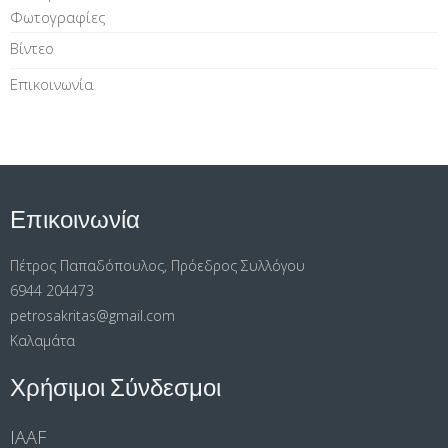
Φωτογραφίες
Βίντεο
Επικοινωνία
Επικοινωνία
Πέτρος Παπαδόπουλος, Πρόεδρος Συλλόγου
6944 204473
petrosakritas@gmail.com
Καλαμάτα
Χρήσιμοι Σύνδεσμοι
IAAF