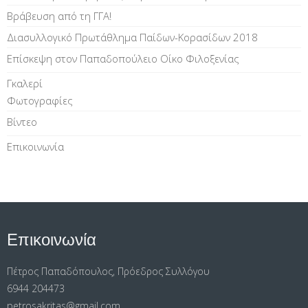
Βράβευση από τη ΓΓΑ!
Διασυλλογικό Πρωτάθλημα Παίδων-Κορασίδων 2018
Επίσκεψη στον Παπαδοπούλειο Οίκο Φιλοξενίας
Γκαλερί
Φωτογραφίες
Βίντεο
Επικοινωνία
Επικοινωνία
Πέτρος Παπαδόπουλος, Πρόεδρος Συλλόγου
6944 204473
petrosakritas@gmail.com