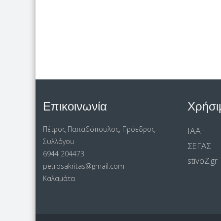
Επικοινωνία
Χρήσι
Πέτρος Παπαδόπουλος, Πρόεδρος
IAAF
Συλλόγου
ΣΕΓΑΣ
6944 204473
stivoΖ.gr
petrosakritas@gmail.com
Καλαμάτα