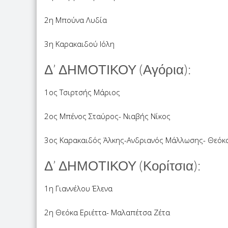
2η Μπούνα Λυδία
3η Καρακαιδού Ιόλη
Δ’ ΔΗΜΟΤΙΚΟΥ (Αγόρια):
1ος Τσιρτσής Μάριος
2ος Μπένος Σταύρος- Νιαβής Νίκος
3ος Καρακαιδός Άλκης-Ανδριανός Μάλλωσης- Θεόκ
Δ’ ΔΗΜΟΤΙΚΟΥ (Κορίτσια):
1η Γιαννέλου Έλενα
2η Θεόκα Εριέττα- Μαλαπέτσα Ζέτα