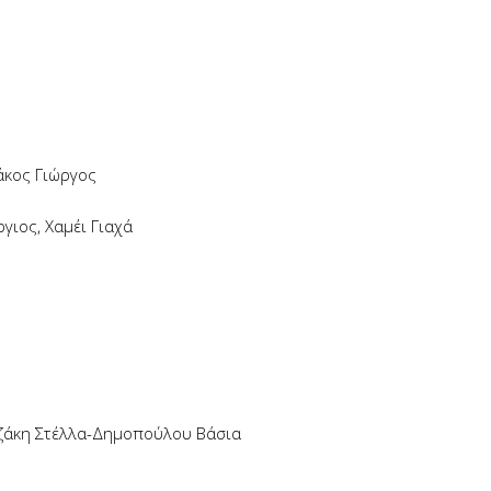
άκος Γιώργος
ιος, Χαμέι Γιαχά
ζάκη Στέλλα-Δημοπούλου Βάσια