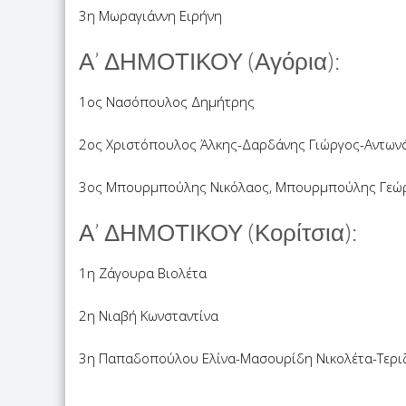
3η Μωραγιάννη Ειρήνη
Α’ ΔΗΜΟΤΙΚΟΥ (Αγόρια):
1ος Νασόπουλος Δημήτρης
2ος Χριστόπουλος Άλκης-Δαρδάνης Γιώργος-Αντων
3ος Μπουρμπούλης Νικόλαος, Μπουρμπούλης Γεώργ
Α’ ΔΗΜΟΤΙΚΟΥ (Κορίτσια):
1η Ζάγουρα Βιολέτα
2η Νιαβή Κωνσταντίνα
3η Παπαδοπούλου Ελίνα-Μασουρίδη Νικολέτα-Τερι