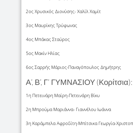
2ος Χρυσικός Διονύσης- Χαλίλ Χαμίτ
3ος Μαυρίκης Τρύφωνας
4ος Μπάκας Σταύρος
5ος Μακίν Ηλίας
6ος Σαρρής Μάριος-Παναγόπουλος Δημήτρης
Α’, Β’, Γ’ ΓΥΜΝΑΣΙΟΥ (Κορίτσια):
1η Πετεινάρη Μαίρη-Πετεινάρη Βίκυ
2η Μπρούμα Μαριάννα- Γιαννέλου Ιωάννα
3η Καράμπελα Αφροδίτη-Μπίτσικα Γεωργία-Χριστο