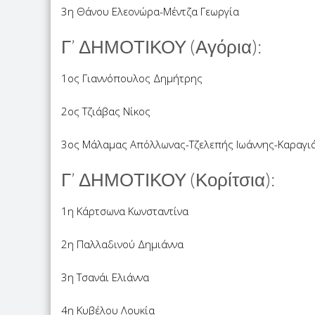
3η Θάνου Ελεονώρα-Μέντζα Γεωργία
Γ’ ΔΗΜΟΤΙΚΟΥ (Αγόρια):
1ος Γιαννόπουλος Δημήτρης
2ος Τζιάβας Νίκος
3ος Μάλαμας Απόλλωνας-Τζελεπής Ιωάννης-Καραγι
Γ’ ΔΗΜΟΤΙΚΟΥ (Κορίτσια):
1η Κάρτσωνα Κωνσταντίνα
2η Παλλαδινού Δημιάννα
3η Τσανάι Ελιάννα
4η Κυβέλου Λουκία