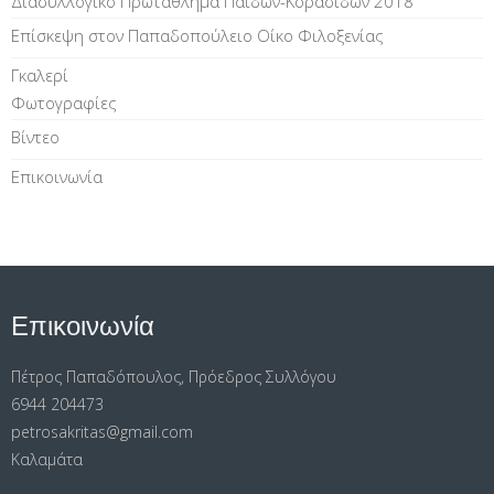
Διασυλλογικό Πρωτάθλημα Παίδων-Κορασίδων 2018
Επίσκεψη στον Παπαδοπούλειο Οίκο Φιλοξενίας
Γκαλερί
Φωτογραφίες
Βίντεο
Επικοινωνία
Επικοινωνία
Πέτρος Παπαδόπουλος, Πρόεδρος Συλλόγου
6944 204473
petrosakritas@gmail.com
Καλαμάτα